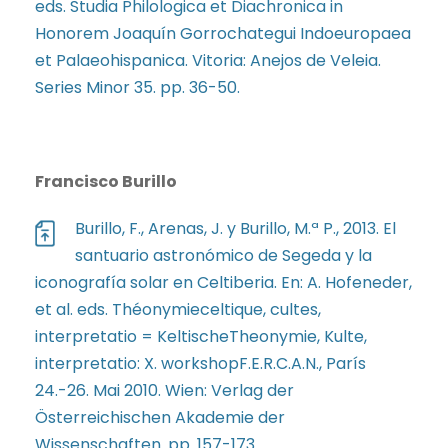
eds. Studia Philologica et Diachronica in
Honorem Joaquín Gorrochategui Indoeuropaea
et Palaeohispanica. Vitoria: Anejos de Veleia.
Series Minor 35. pp. 36-50.
Francisco Burillo
Burillo, F., Arenas, J. y Burillo, M.ª P., 2013. El
santuario astronómico de Segeda y la
iconografía solar en Celtiberia. En: A. Hofeneder,
et al. eds. Théonymieceltique, cultes,
interpretatio = KeltischeTheonymie, Kulte,
interpretatio: X. workshopF.E.R.C.A.N., París
24.-26. Mai 2010. Wien: Verlag der
Österreichischen Akademie der
Wissenschaften. pp. 157-173.