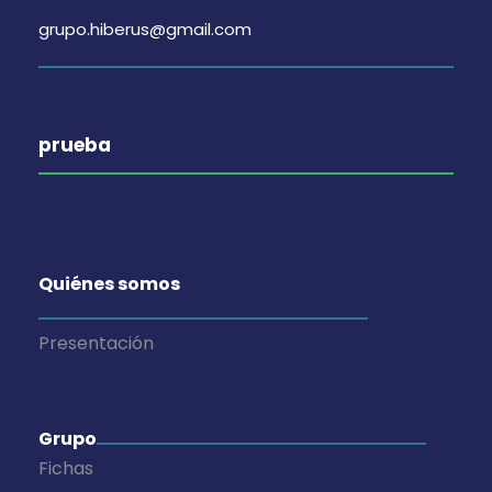
o
s
t
grupo.hiberus@gmail.com
s
t
o
a
prueba
s
d
Quiénes somos
e
E
Presentación
v
Grupo
e
Fichas