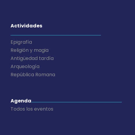
n
t
Actividades
o
Epigrafía
s
Religión y magia
Antigüedad tardía
Arqueología
República Romana
Agenda
Todos los eventos