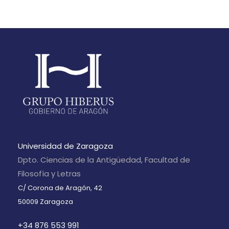
ú
i
i
o
s
s
s
o
q
t
d
a
u
e
s
e
E
d
d
v
e
a
Universidad de Zaragoza
e
E
Dpto. Ciencias de la Antigüedad, Facultad de
y
n
Filosofía y Letras
v
C/ Corona de Aragón, 42
v
t
e
50009 Zaragoza
i
n
+34 876 553 991