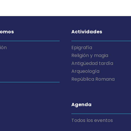
somos
Actividades
ión
Epigrafía
Religión y magia
Antigüedad tardía
Arqueología
República Romana
Agenda
Todos los eventos