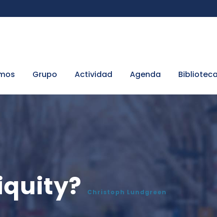
omos
Grupo
Actividad
Agenda
Bibliotec
iquity?
Christoph Lundgreen