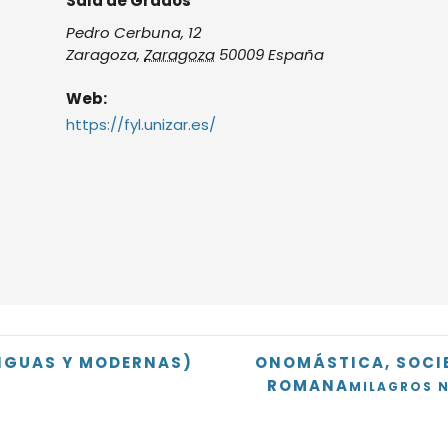
Sala de Grados
Pedro Cerbuna, 12
Zaragoza
,
Zaragoza
50009
España
Web:
https://fyl.unizar.es/
TIGUAS Y MODERNAS)
ONOMÁSTICA, SOCIE
ROMANA
MILAGROS 