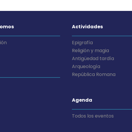
somos
Actividades
ión
Epigrafía
Religión y magia
Antigüedad tardía
Arqueología
República Romana
Agenda
Todos los eventos