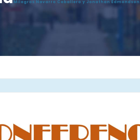
Milagros Navarro Caballero y Jonathan Edmondson