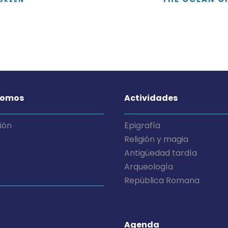
somos
Actividades
ión
Epigrafía
Religión y magia
Antigüedad tardía
Arqueología
República Romana
Agenda