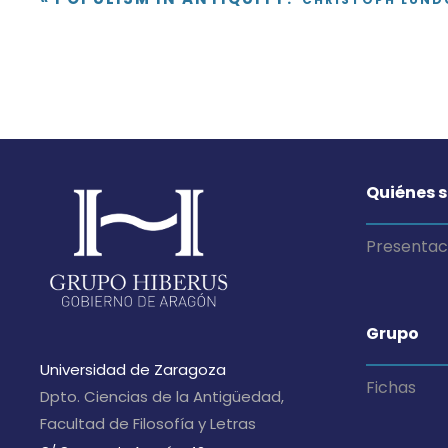
Quiénes 
Presentac
Grupo
Universidad de Zaragoza
Fichas
Dpto. Ciencias de la Antigüedad,
Facultad de Filosofía y Letras