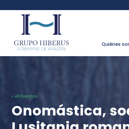
Quiénes s
« All Eventos
Onomástica, soc
Lusitania roma