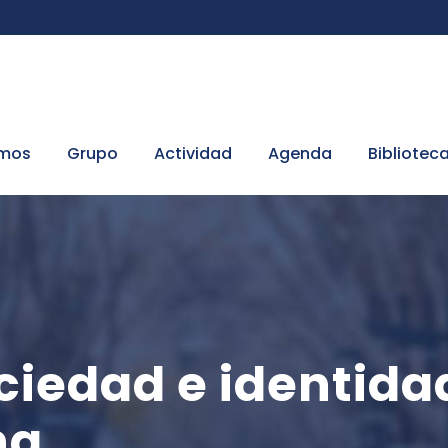
omos
Grupo
Actividad
Agenda
Bibliotec
iedad e identidad
na