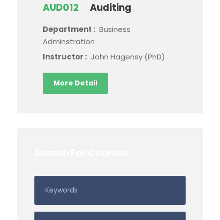
AUD012
Auditing
Department :
Business
Adminstration
Instructor :
John Hagensy (PhD)
More Detail
Search For Courses