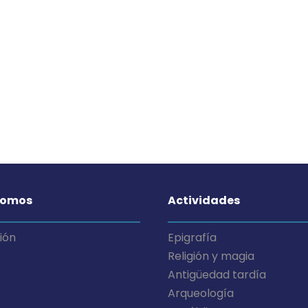
somos
Actividades
ión
Epigrafía
Religión y magia
Antigüedad tardía
Arqueología