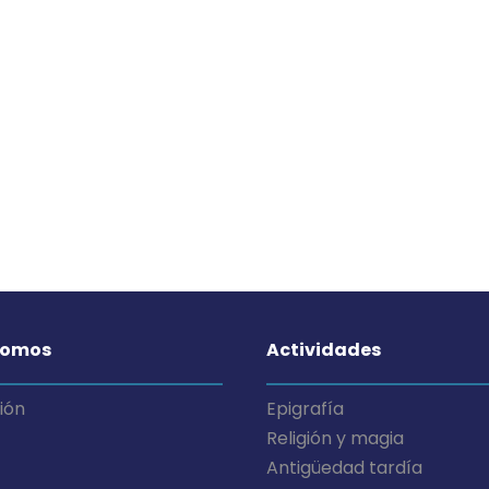
somos
Actividades
ión
Epigrafía
Religión y magia
Antigüedad tardía