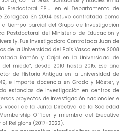
oria), con la tesis “Santuarios y rituales en la
ia Predoctoral F.P.U. en el Departamento de
de Zaragoza. En 2004 estuvo contratada como
 a tiempo parcial del Grupo de Investigación
ca Postdoctoral del Ministerio de Educación y
niversity. Fue Investigadora Contratada Juan de
os de la Universidad del País Vasco entre 2008
ntratada Ramón y Cajal en la Universidad de
l del miedo”, desde 2010 hasta 2015. Ese año
tor de Historia Antigua en la Universidad de
019, e imparte docencia en Grado y Máster, y
zado estancias de investigación en centros de
iversos proyectos de investigación nacionales e
. Es Vocal de la Junta Directiva de la Sociedad
 Membership Officer y miembro del Executive
of Religions (2017-2022).