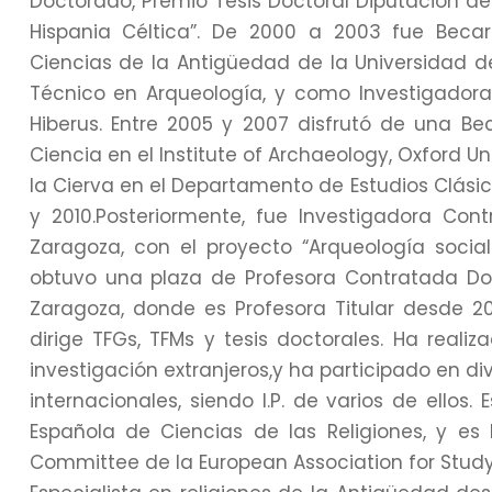
Doctorado, Premio Tesis Doctoral Diputación de S
Hispania Céltica”. De 2000 a 2003 fue Becar
Ciencias de la Antigüedad de la Universidad 
Técnico en Arqueología, y como Investigadora
Hiberus. Entre 2005 y 2007 disfrutó de una Be
Ciencia en el Institute of Archaeology, Oxford U
la Cierva en el Departamento de Estudios Clásic
y 2010.Posteriormente, fue Investigadora Co
Zaragoza, con el proyecto “Arqueología socia
obtuvo una plaza de Profesora Contratada Doc
Zaragoza, donde es Profesora Titular desde 2
dirige TFGs, TFMs y tesis doctorales. Ha reali
investigación extranjeros,y ha participado en d
internacionales, siendo I.P. de varios de ellos
Española de Ciencias de las Religiones, y es
Committee de la European Association for Study 