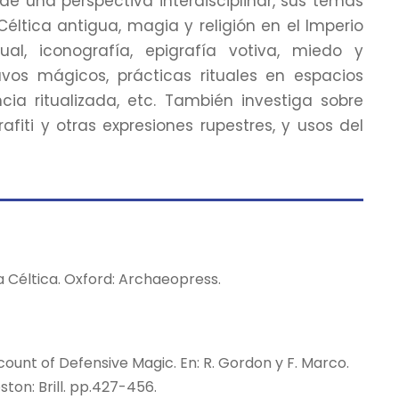
de una perspectiva interdisciplinar, sus temas
Céltica antigua, magia y religión en el Imperio
al, iconografía, epigrafía votiva, miedo y
lavos mágicos, prácticas rituales en espacios
ncia ritualizada, etc. También investiga sobre
rafiti y otras expresiones rupestres, y usos del
nia Céltica. Oxford: Archaeopress.
ccount of Defensive Magic. En: R. Gordon y F. Marco.
ston: Brill. pp.427-456.