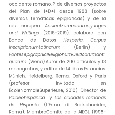
occidente romano.IP de diversos proyectos
del Plan de I+D+I desde 1988 (sobre
diversas temáticas epigráficas) y de la
red europea
AncientEuropeanLanguages
and Writings
(2016-2019), colabora con
Banco de Datos
Hesperia
,
Corpus
InscriptionumLatinarum
(Berlín) y
FontesepigraphiciReligionumCelticarumanti
quarum
(Viena).Autor de 200 artículos y 13
monografías, y editor de 14 libros.Estancias:
Múnich, Heidelberg, Roma, Oxford y París
(profesor invitado en
ÉcoleNormaleSuperieure, 2010). Director de
Palaeohispanica
y
Las ciudades romanas
de Hispani
a (L’Erma di Bretschneider,
Roma). MiembroComité de la AIEGL (1998-