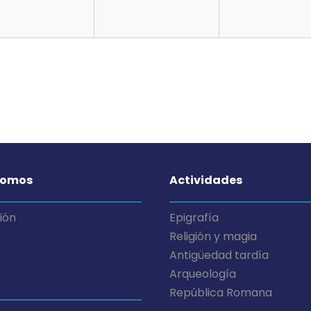
somos
Actividades
ión
Epigrafía
Religión y magia
Antigüedad tardía
Arqueología
República Romana