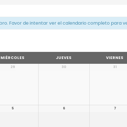
ibro. Favor de intentar ver el calendario completo para v
MIÉRCOLES
JUEVES
VIERNES
29
30
31
5
6
7