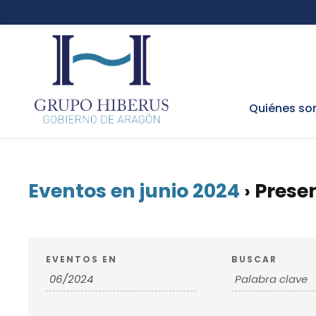
Quiénes s
Eventos en junio 2024
› Prese
N
B
EVENTOS EN
BUSCAR
ú
a
s