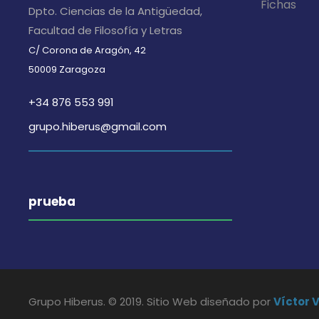
Fichas
Dpto. Ciencias de la Antigüedad,
s
Facultad de Filosofía y Letras
C/ Corona de Aragón, 42
d
50009 Zaragoza
+34 876 553 991
e
grupo.hiberus@gmail.com
E
v
prueba
e
n
Grupo Hiberus. © 2019. Sitio Web diseñado por
Víctor 