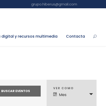
grupo.hiberus@gmail.com
a digital y recursos multimedia
Contacta
N
VER COMO
Mes
a