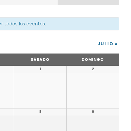
v
e
er todos los eventos.
g
a
JULIO
»
c
SÁBADO
DOMINGO
i
1
2
ó
n
d
8
9
e