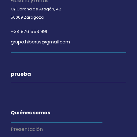
Filosofía y Letras
i
n
n
C/ Corona de Aragón, 42
s
t
t
50009 Zaragoza
t
o
o
+34 876 553 991
grupo.hiberus@gmail.com
a
s
s
prueba
d
e
E
Quiénes somos
v
Presentación