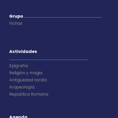
e
n
Grupo
t
Fichas
o
s
Actividades
Epigrafía
Religión y magia
Antigüedad tardía
Arqueología
República Romana
Agenda