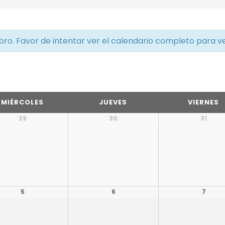
ibro. Favor de intentar ver el calendario completo para v
MIÉRCOLES
JUEVES
VIERNES
29
30
31
5
6
7