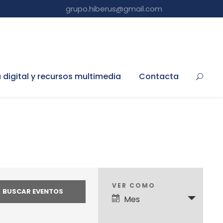
grupo.hiberus@gmail.com
a digital y recursos multimedia
Contacta
N
VER COMO
Mes
a