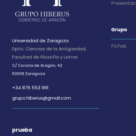
Presentac
s
d
Grupo
Universidad de Zaragoza
e
Fichas
Dpto. Ciencias de la Antigüedad,
Facultad de Filosofía y Letras
E
C/ Corona de Aragón, 42
50009 Zaragoza
v
+34 876 553 991
e
grupo.hiberus@gmail.com
n
prueba