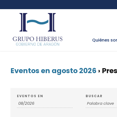
Quiénes s
Eventos en agosto 2026
› Pre
N
B
EVENTOS EN
BUSCAR
ú
a
s