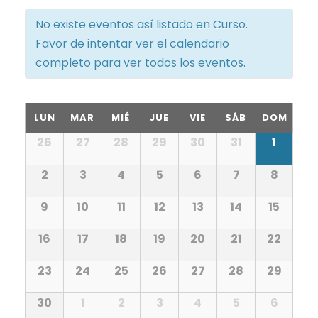
e
v
No existe eventos así listado en Curso.
g
e
Favor de intentar ver el calendario
a
completo para ver todos los eventos.
g
c
a
C
LUN
MAR
MIÉ
JUE
VIE
SÁB
DOM
i
c
C
a
26
27
28
29
30
31
1
a
i
ó
l
2
3
4
5
6
7
8
l
e
ó
n
n
9
10
11
12
13
14
15
e
d
n
a
d
16
17
18
19
20
21
22
r
n
d
i
e
o
23
24
25
26
27
28
29
d
e
d
e
b
30
1
2
3
4
5
6
E