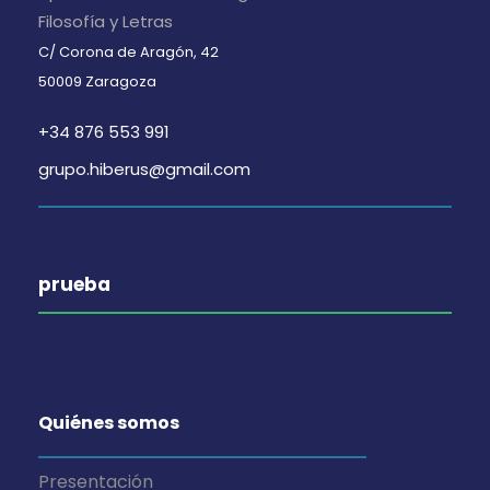
i
n
Filosofía y Letras
t
C/ Corona de Aragón, 42
s
t
o
50009 Zaragoza
t
o
s
+34 876 553 991
a
grupo.hiberus@gmail.com
s
d
prueba
e
E
Quiénes somos
v
Presentación