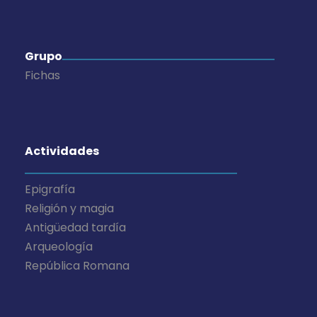
e
n
Grupo
t
Fichas
o
s
Actividades
Epigrafía
Religión y magia
Antigüedad tardía
Arqueología
República Romana