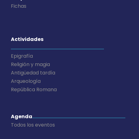
e
Fichas
n
t
Actividades
o
s
Epigrafía
Religión y magia
Antigüedad tardía
Arqueología
República Romana
Agenda
Todos los eventos