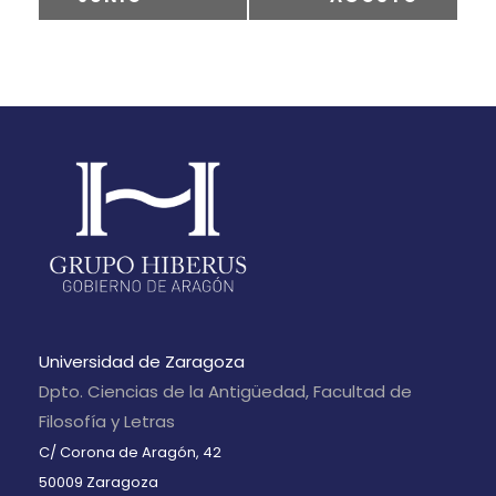
v
a
v
ú
e
i
r
n
s
t
s
i
o
s
q
t
o
a
u
d
s
e
e
d
d
E
e
a
Universidad de Zaragoza
v
E
Dpto. Ciencias de la Antigüedad, Facultad de
y
v
e
Filosofía y Letras
v
C/ Corona de Aragón, 42
e
n
50009 Zaragoza