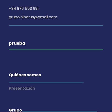
i
n
t
+34 876 553 991
s
t
grupo.hiberus@gmail.com
o
t
o
s
a
prueba
s
d
e
Quiénes somos
E
Presentación
v
Grupo