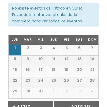
e
v
No existe eventos así listado en Curso.
g
e
Favor de intentar ver el calendario
a
completo para ver todos los eventos.
g
c
a
C
LUN
MAR
MIÉ
JUE
VIE
SÁB
DOM
i
c
C
a
1
2
3
4
5
6
7
a
i
ó
l
8
9
10
11
12
13
14
l
e
ó
n
n
15
16
17
18
19
20
21
e
d
n
a
d
22
23
24
25
26
27
28
r
n
d
i
e
o
29
30
31
1
2
3
4
d
e
d
e
b
E
«
JUNIO
AGOSTO
»