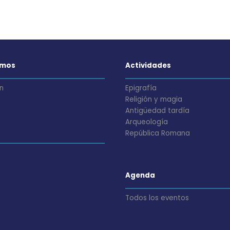
omos
Actividades
n
Epigrafía
Religión y magia
Antigüedad tardía
Arqueología
República Romana
Agenda
Todos los eventos