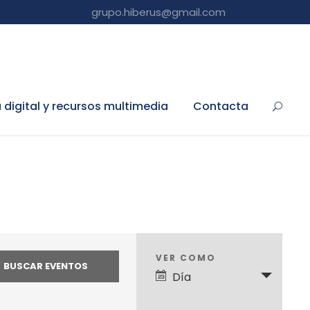
grupo.hiberus@gmail.com
a digital y recursos multimedia
Contacta
N
VER COMO
Día
a