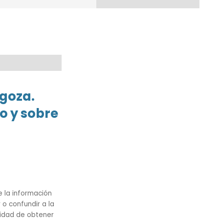
v
e
g
a
c
agoza.
o y sobre
i
ó
n
d
e la información
e
o confundir a la
alidad de obtener