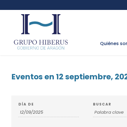
Quiénes s
Eventos en 12 septiembre, 20
N
B
DÍA DE
BUSCAR
ú
a
s