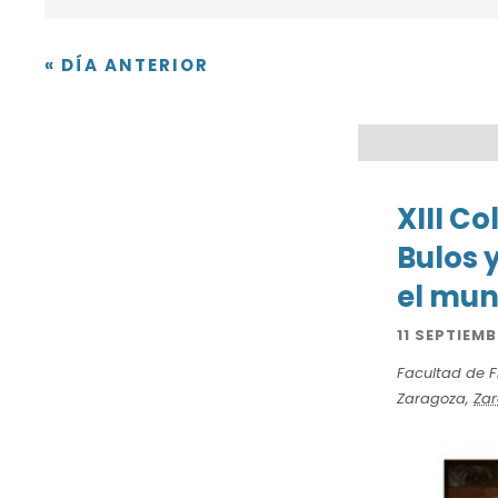
v
q
«
DÍA ANTERIOR
e
u
e
g
d
a
XIII C
a
Bulos 
c
d
el mun
e
i
11 SEPTIEMB
E
Facultad de Fi
ó
Zaragoza
,
Za
v
n
e