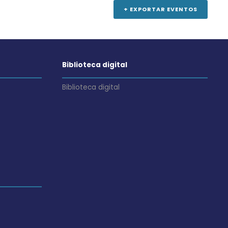
n
+ EXPORTAR EVENTOS
t
o
Biblioteca digital
Biblioteca digital