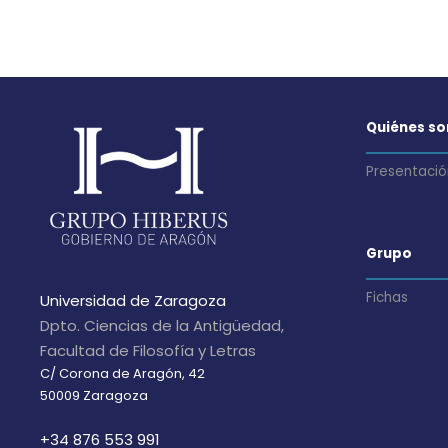
d
a
Quiénes s
y
Presentació
v
i
Grupo
Fichas
Universidad de Zaragoza
s
Dpto. Ciencias de la Antigüedad,
Facultad de Filosofía y Letras
t
C/ Corona de Aragón, 42
50009 Zaragoza
a
+34 876 553 991