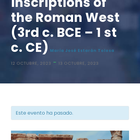
inscriptions of
the Roman West
(3rd c. BCE – 1 st
c. CE)
María José Estarán Tolosa
-
12 OCTUBRE, 2023
13 OCTUBRE, 2023
Este evento ha pasado.