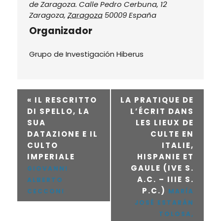
de Zaragoza. Calle Pedro Cerbuna, 12
Zaragoza
,
Zaragoza
50009
España
Organizador
Grupo de Investigación Hiberus
«
IL RESCRITTO
LA PRATIQUE DE
DI SPELLO, LA
L’ÉCRIT DANS
SUA
LES LIEUX DE
DATAZIONE E IL
CULTE EN
CULTO
ITALIE,
IMPERIALE
HISPANIE ET
GAULE (IVE S.
GIOVANNI
A.C. – IIIE S.
ALBERTO
P.C.)
CECCONI
MARÍA
JOSÉ ESTARÁN
TOLOSA,