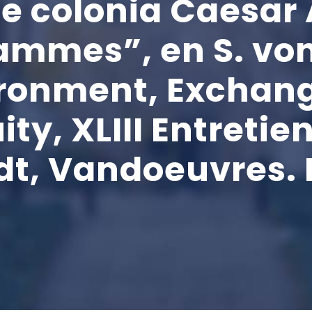
he colonia Caesar
rammes”, en S. vo
ironment, Exchang
ity, XLIII Entretie
dt, Vandoeuvres. 