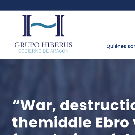
Quiénes s
“War, destructi
themiddle Ebro 