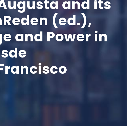
 Augusta and its
nReden (ed.),
e and Power in
nsde
Francisco