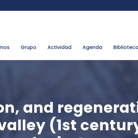
omos
Grupo
Actividad
Agenda
Bibliotec
on, and regenerat
valley (1st centur