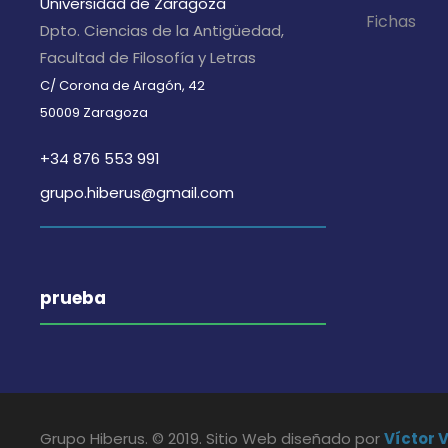
Universidad de Zaragoza
Fichas
Dpto. Ciencias de la Antigüedad,
Facultad de Filosofía y Letras
C/ Corona de Aragón, 42
50009 Zaragoza
+34 876 553 991
grupo.hiberus@gmail.com
prueba
Grupo Hiberus. © 2019. Sitio Web diseñado por
Víctor 