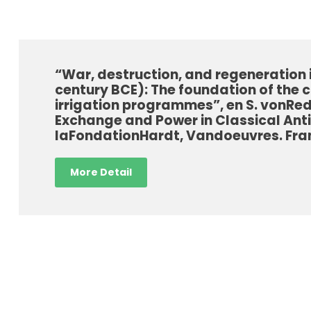
“War, destruction, and regeneration i
century BCE): The foundation of the 
irrigation programmes”, en S. vonRed
Exchange and Power in Classical Antiq
laFondationHardt, Vandoeuvres. Franc
More Detail