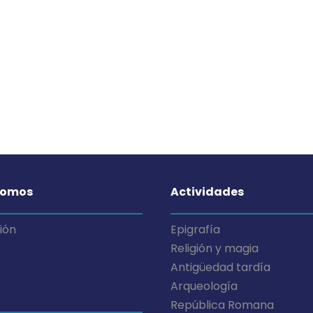
somos
Actividades
ión
Epigrafía
Religión y magia
Antigüedad tardía
Arqueología
República Romana