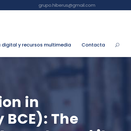
grupo.hiberus@gmail.com
a digital y recursos multimedia
Contacta
ion in
y BCE): The