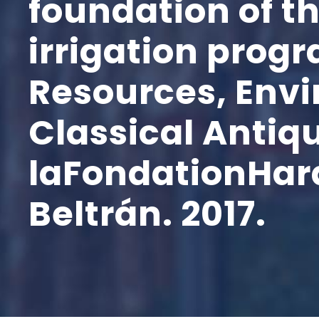
foundation of t
irrigation prog
Resources, Env
Classical Antiqu
laFondationHar
Beltrán. 2017.