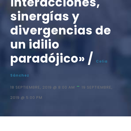
interacciones,
sinergías y
divergencias de
un idilio
paradójico» /
Celia
Sánchez
-
18 SEPTIEMBRE, 2019 @ 8:00 AM
19 SEPTIEMBRE,
2019 @ 5:00 PM