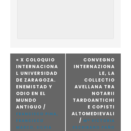
«
X COLOQUIO
CONVEGNO
INTERNACIONA
INTERNAZIONA
L UNIVERSIDAD
LE, LA
DE ZARAGOZA.
COLLECTIO
ENEMISTAD Y
AVELLANA TRA
ODIO EN EL
NOTARII
MUNDO
TARDOANTICHI
ANTIGUO /
E COPISTI
ALTOMEDIEVALI
FRANCISCO PINA,
/
FRANCISCO
Mª VICTORIA
MARCO, SILVIA
ESCRIBANO PAÑO